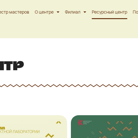
естр мастеров
О центре
Филиал
Ресурсный центр
По
нтр