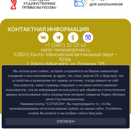
КОНТАКТНАЯ ИНФОРМАЦИЯ
+7 (3467) 32-23-43
centr-remesel@mail.ru
628011, Ханты-Мансийский автономный округ –
Югра,
г. Ханты-Мансийск, ул. Рознина, 119
Смотреть на карте
Мы используем cookies, которые сохраняются на Вашем компьютере
(сведения о местоположении; ip-адрес; тип, язык, версия ОС и браузера; тип
устройства и разрешение его экрана; источник, откуда пришел на сайт
Обращения граждан
пользователь; какие страницы открывает и на какие кнопки нажимает
пользователь; эта же информация используется для обработки статистических
Политика конфиденциальности
данных использования сайта посредством интернет-сервисов Яндекс.Метрика
и/или Спутник/аналитика).
Нажимая кнопку "СОГЛАСЕН", Вы подтверждаете то, что Вы
проинформированы об использовании cookies на нашем сайте. Отключить
cookies Вы можете в настройках своего браузера.
СОГЛАСЕН