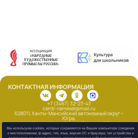
КОНТАКТНАЯ ИНФОРМАЦИЯ
+7 (3467) 32-23-43
centr-remesel@mail.ru
628011, Ханты-Мансийский автономный округ –
Югра,
г. Ханты-Мансийск, ул. Рознина, 119
Мы используем cookies, которые сохраняются на Вашем компьютере (сведения
Смотреть на карте
о местоположении; ip-адрес; тип, язык, версия ОС и браузера; тип устройства и