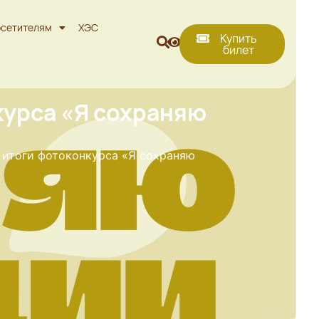
сетителям
ХЭС
Купить
билет
курса «Я сохраняю
 итоги фотоконкурса «Я сохраняю