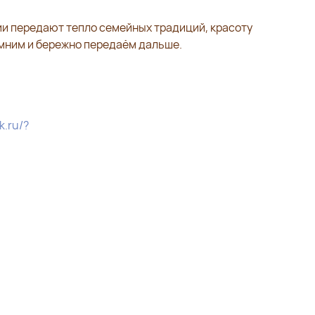
ии передают тепло семейных традиций, красоту
омним и бережно передаём дальше.
k.ru/?