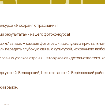
онкурса «Я сохраняю традиции»!
ми результатами нашего фотоконкурса!
ах 47 заявок — каждая фотография заслужила пристальног
огли передать глубокую связь с культурой, искреннюю любо
разных уголков страны — это яркое свидетельство того, к
ргутский, Белоярский, Нефтеюганский, Берёзовский райо
ий район.