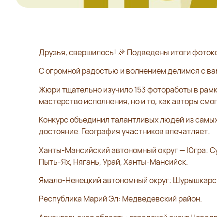
Друзья, свершилось! 🎉 Подведены итоги фоток
С огромной радостью и волнением делимся с ва
Жюри тщательно изучило 153 фотоработы в рамк
мастерство исполнения, но и то, как авторы см
Конкурс объединил талантливых людей из самых 
достояние. География участников впечатляет:
Ханты‑Мансийский автономный округ — Югра: Су
Пыть‑Ях, Нягань, Урай, Ханты‑Мансийск.
Ямало‑Ненецкий автономный округ: Шурышкарск
Республика Марий Эл: Медведевский район.