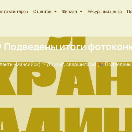
естр мастеров
О центре
Филиал
Ресурсный центр
По
🎉 Подведены итоги фотокон
 Ханты-Мансийск)
>
Друзья, свершилось! 🎉 Подведены