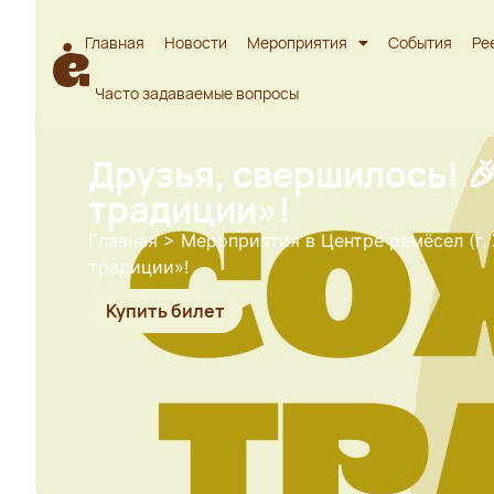
Главная
Новости
Мероприятия
События
Ре
Часто задаваемые вопросы
Друзья, свершилось! 
традиции»!
Главная
>
Мероприятия в Центре ремёсел (г.
традиции»!
Купить билет