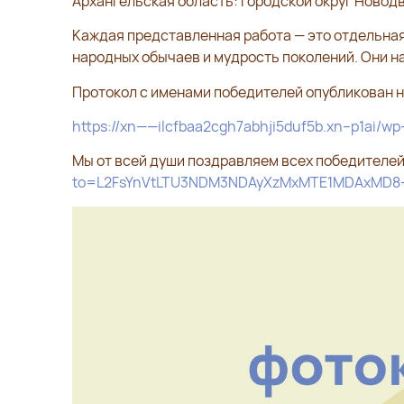
Архангельская область: городской округ Новод
Каждая представленная работа — это отдельная
народных обычаев и мудрость поколений. Они на
Протокол с именами победителей опубликован н
https://xn——ilcfbaa2cgh7abhji5duf5b.xn--p1ai/w
Мы от всей души поздравляем всех победителей
to=L2FsYnVtLTU3NDM3NDAyXzMxMTE1MDAxMD8