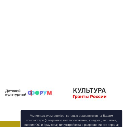
Мы используем cookies, которые сохраняются на Вашем
компьютере (сведения о местоположении; ip-адрес; тип, язык,
версия ОС и браузера; тип устройства и разрешение его экрана;