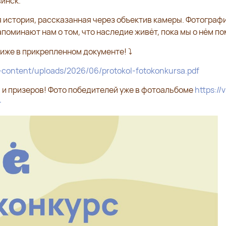
винск.
 история, рассказанная через объектив камеры. Фотограф
поминают нам о том, что наследие живёт, пока мы о нём п
иже в прикрепленном документе! ⤵
p-content/uploads/2026/06/protokol-fotokonkursa.pdf
 и призеров! Фото победителей уже в фотоальбоме
https://v
-