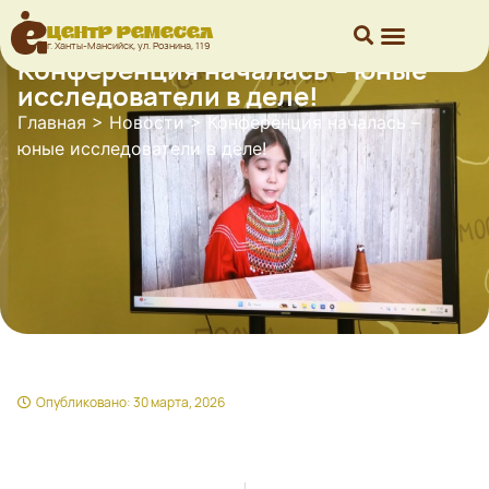
Центр ремесел
г. Ханты-Мансийск, ул. Рознина, 119
Конференция началась – юные
исследователи в деле!
Главная
>
Новости
>
Конференция началась –
юные исследователи в деле!
Опубликовано:
30 марта, 2026