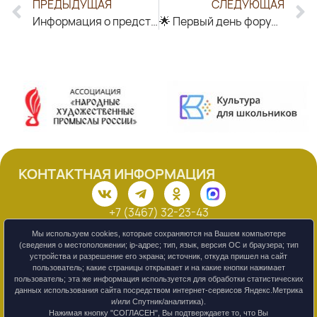
ПРЕДЫДУЩАЯ
СЛЕДУЮЩАЯ
Информация о предстоящих конкурсах и фестивалях
🌟 Первый день форума народного искусства — яркий старт! 🌟
КОНТАКТНАЯ ИНФОРМАЦИЯ
+7 (3467) 32-23-43
centr-remesel@mail.ru
628011, Ханты-Мансийский автономный округ –
Мы используем cookies, которые сохраняются на Вашем компьютере
Югра,
(сведения о местоположении; ip-адрес; тип, язык, версия ОС и браузера; тип
г. Ханты-Мансийск, ул. Рознина, 119
устройства и разрешение его экрана; источник, откуда пришел на сайт
пользователь; какие страницы открывает и на какие кнопки нажимает
Смотреть на карте
пользователь; эта же информация используется для обработки статистических
данных использования сайта посредством интернет-сервисов Яндекс.Метрика
и/или Спутник/аналитика).
Обращения граждан
Нажимая кнопку "СОГЛАСЕН", Вы подтверждаете то, что Вы