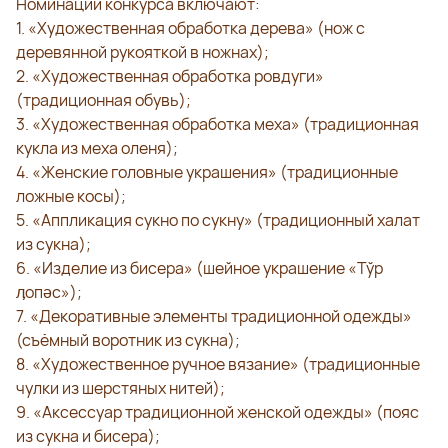
Номинации конкурса включают:
1. «Художественная обработка дерева» (нож с
деревянной рукояткой в ножнах);
2. «Художественная обработка ровдуги»
(традиционная обувь);
3. «Художественная обработка меха» (традиционная
кукла из меха оленя);
4. «Женские головные украшения» (традиционные
ложные косы);
5. «Аппликация сукно по сукну» (традиционный халат
из сукна);
6. «Изделие из бисера» (шейное украшение «Тўр
ӆопәс»);
7. «Декоративные элементы традиционной одежды»
(съёмный воротник из сукна);
8. «Художественное ручное вязание» (традиционные
чулки из шерстяных нитей);
9. «Аксессуар традиционной женской одежды» (пояс
из сукна и бисера);