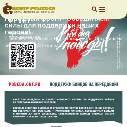
Центр ремесел
г. Ханты-Мансийск, ул. Рознина, 119
Народный фронт: Объединяем
силы для поддержки наших
героев!
Главная
>
Новости
>
Народный фронт: Объединяем
силы для поддержки наших героев!