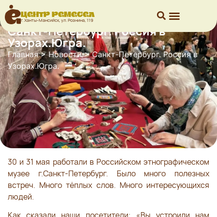
Центр ремесел
г. Ханты-Мансийск, ул. Рознина, 119
Санкт-Петербург. Россия в
Узорах.Югра.
Главная
>
Новости
>
Санкт-Петербург. Россия в
Узорах.Югра.
30 и 31 мая работали в Российском этнографическом
музее г.Санкт-Петербург. Было много полезных
встреч. Много тёплых слов. Много интересующихся
людей.
Как сказали наши посетители; «Вы устроили нам