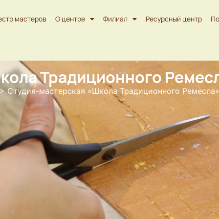
естр мастеров
О центре
Филиал
Ресурсный центр
По
кола Традиционного Ремесл
>
Студия-мастерская «Школа Традиционного Ремесла»