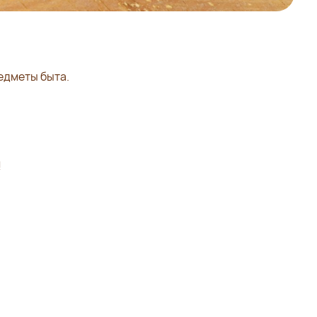
редметы быта.
!