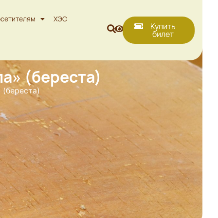
сетителям
ХЭС
Купить
билет
а» (береста)
 (береста)